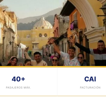
40+
CAI
 · RELIGIOSO · CULTURAL
PASAJEROS MÁX.
FACTURACIÓN
ivas
y Religiosas