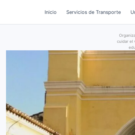
Ir
al
Inicio
Servicios de Transporte
U
contenido
Organiz
cuidar el
edu