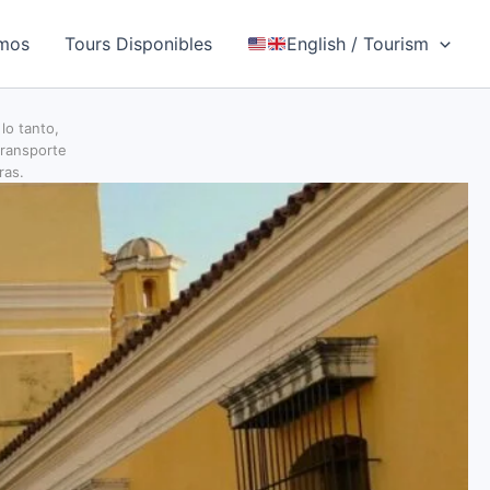
mos
Tours Disponibles
English / Tourism
lo tanto,
transporte
ras.