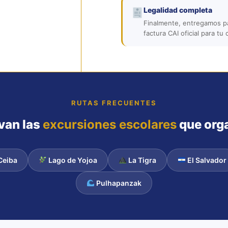
Legalidad completa
Finalmente, entregamos pa
factura CAI oficial para tu 
RUTAS FRECUENTES
van las
excursiones escolares
que org
Ceiba
Lago de Yojoa
La Tigra
El Salvador
Pulhapanzak