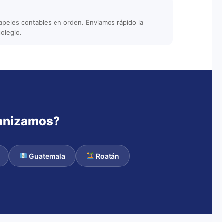
peles contables en orden. Enviamos rápido la
colegio.
anizamos?
Guatemala
Roatán