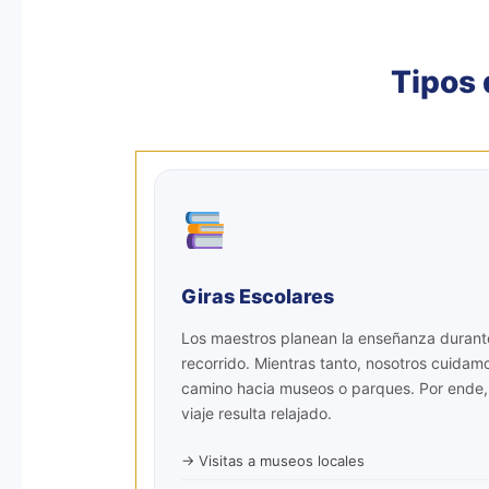
Los directores de colegios bu
eso, cada
excursión esco
Tipos
asignados. De este modo, ga
p
Cotizar 
Giras Escolares
Los maestros planean la enseñanza durant
recorrido. Mientras tanto, nosotros cuidamo
camino hacia museos o parques. Por ende,
viaje resulta relajado.
→ Visitas a museos locales