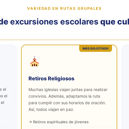
scan un viaje seguro para sus alumnos. Por
VARIEDAD EN RUTAS GRUPALES
lar
cuenta con choferes profesionales
 de
excursiones escolares
que cu
rantizamos puntualidad y tranquilidad de
rincipio a fin.
MÁS SOLICITADO
✉ Escribirnos
ahora
Retiros Religiosos
e el
Muchas iglesias viajan juntas para realizar
s el
convivios. Además, adaptamos la ruta
 el
para cumplir con sus horarios de oración.
Así, todos viajan en paz.
→ Retiros espirituales de jóvenes