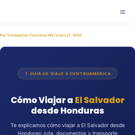
Ir
al
contenido
Por
Transportes Turísticos HN
/
mayo 21, 2026
GUÍA DE VIAJE A CENTROAMÉRICA
Cómo Viajar a
El Salvador
desde Honduras
Te explicamos cómo viajar a El Salvador desde
Honduras: ruta, documentos y transporte