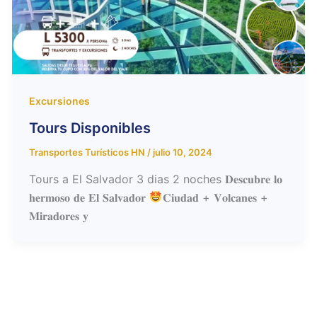
Excursiones
Tours Disponibles
Transportes Turísticos HN
/
julio 10, 2024
Tours a El Salvador 3 dias 2 noches 𝐃𝐞𝐬𝐜𝐮𝐛𝐫𝐞 𝐥𝐨
𝐡𝐞𝐫𝐦𝐨𝐬𝐨 𝐝𝐞 𝐄𝐥 𝐒𝐚𝐥𝐯𝐚𝐝𝐨𝐫
𝐂𝐢𝐮𝐝𝐚𝐝 + 𝐕𝐨𝐥𝐜𝐚𝐧𝐞𝐬 +
𝐌𝐢𝐫𝐚𝐝𝐨𝐫𝐞𝐬 𝐲